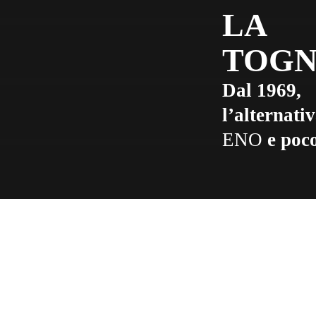
LA
TOGN
Dal 1969,
l’alternati
ENO
e poc
oggi è una realtà
LA TOGNAZZA
riconosciuta e apprezzata nel panorama
vitivinicolo italiano per la produzione di vini
di altissima qualità.
e
GianMarco Tognazzi