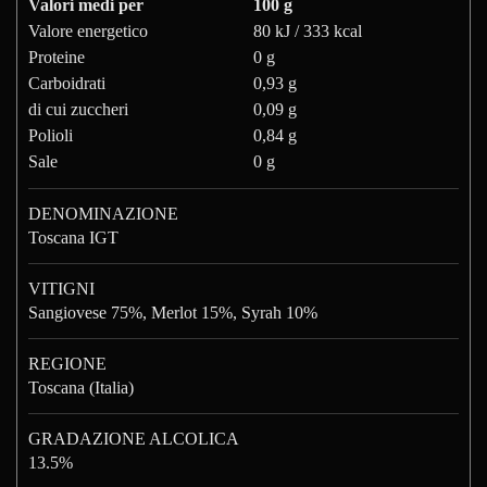
Valori medi per
100 g
Valore energetico
80 kJ / 333 kcal
Proteine
0 g
Carboidrati
0,93 g
di cui zuccheri
0,09 g
Polioli
0,84 g
Sale
0 g
DENOMINAZIONE
Toscana IGT
VITIGNI
Sangiovese 75%, Merlot 15%, Syrah 10%
REGIONE
Toscana (Italia)
GRADAZIONE ALCOLICA
13.5%