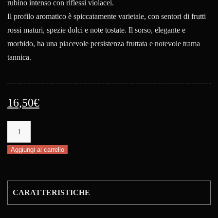
rubino intenso con riflessi violacei.
Il profilo aromatico è spiccatamente varietale, con sentori di frutti
rossi maturi, spezie dolci e note tostate. Il sorso, elegante e
morbido, ha una piacevole persistenza fruttata e notevole trama
tannica.
16,50
€
Conte
Mascetti
Aggiungi al carrello
quantità
CARATTERISTICHE